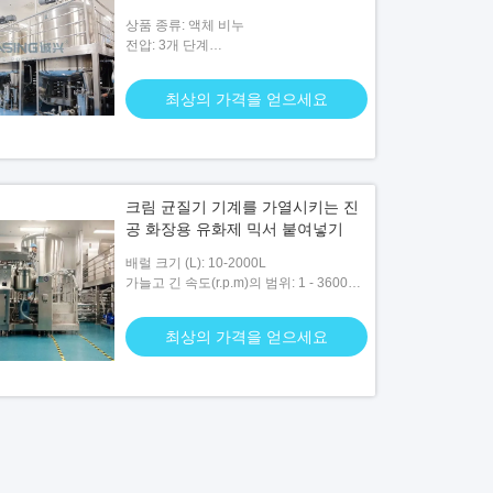
상품 종류: 액체 비누
전압: 3개 단계
200V/380V/415V/480V/600V
최상의 가격을 얻으세요
크림 균질기 기계를 가열시키는 진
공 화장용 유화제 믹서 붙여넣기
배럴 크기 (L): 10-2000L
가늘고 긴 속도(r.p.m)의 범위: 1 - 3600
r.p.m
최상의 가격을 얻으세요