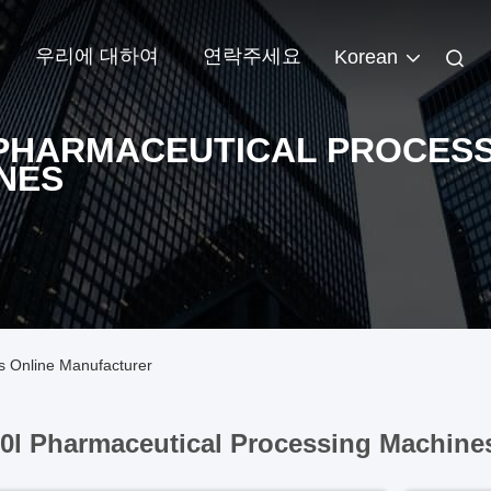
우리에 대하여
연락주세요
Korean
 PHARMACEUTICAL PROCES
NES
s Online Manufacturer
0l Pharmaceutical Processing Machine