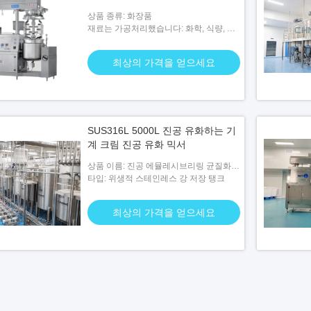
상품 종류: 화장품
재료는 가공처리했습니다: 화학, 식량, 의
약품
최상의 가격을 얻으세요
SUS316L 5000L 진공 유화하는 기
계 크림 진공 유화 믹서
상품 이름: 진공 에뮬레시브리링 균질화
혼화기
타입: 위생적 스테인레스 강 저장 탱크
최상의 가격을 얻으세요