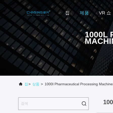
집
제품
VR 쇼
1000L
MACHI
집
>
상품
>
1000l Pharmaceutical Processing Machine
100