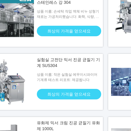
스테인레스 강 304
상품 이름: 손세탁 작업 액체 비누 성형기
재료는 가공처리했습니다: 화학, 식량, 의
약품
최상의 가격을 얻으세요
실험실 고전단 믹서 진공 균질기 기
계 SUS304
상품 이름: 작은 실험실 에무이시파이어
기계류 테스트 리포트: 제공됩니다
최상의 가격을 얻으세요
유화제 믹서 크림 진공 균질기 유화
제 1000L