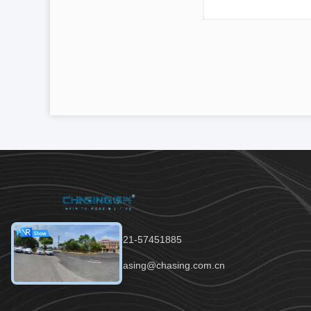
전화：86-021-57451885
이메일：chasing@chasing.com.cn