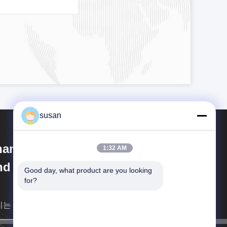
susan
anghai Cheng Xing Machinery
1:32 AM
d Electronics Co., Ltd.
Good day, what product are you looking 
for?
리는 최대한 빨리 당신에 되돌아갈 것입니다.