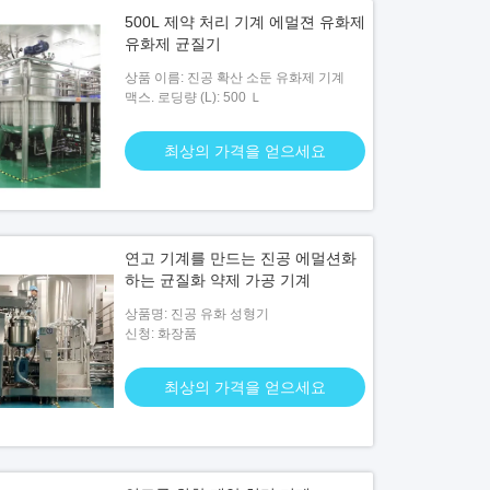
500L 제약 처리 기계 에멀젼 유화제
유화제 균질기
상품 이름: 진공 확산 소둔 유화제 기계
맥스. 로딩량 (L): 500 Ｌ
최상의 가격을 얻으세요
연고 기계를 만드는 진공 에멀션화
하는 균질화 약제 가공 기계
상품명: 진공 유화 성형기
신청: 화장품
최상의 가격을 얻으세요