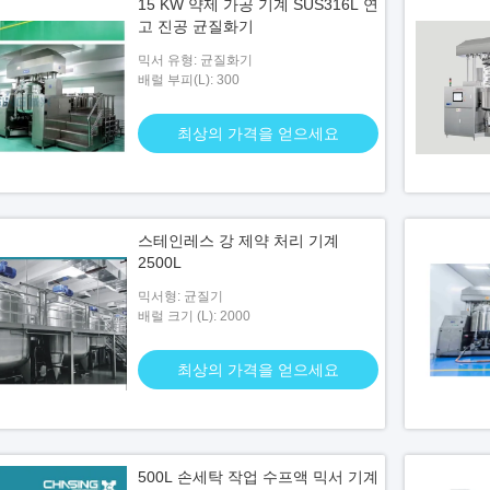
15 KW 약제 가공 기계 SUS316L 연
고 진공 균질화기
믹서 유형: 균질화기
배럴 부피(L): 300
최상의 가격을 얻으세요
스테인레스 강 제약 처리 기계
2500L
믹서형: 균질기
배럴 크기 (L): 2000
최상의 가격을 얻으세요
500L 손세탁 작업 수프액 믹서 기계