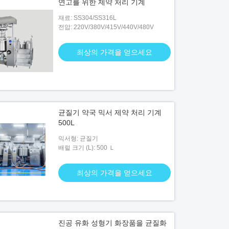
연고를 위한 제약 처리 기계
재료: SS304/SS316L
전압: 220V/380V/415V/440V/480V
최상의 가격을 얻으세요
균질기 약국 믹서 제약 처리 기계
500L
믹서형: 균질기
배럴 크기 (L): 500 Ｌ
최상의 가격을 얻으세요
진공 유화 성형기 화장품을 균질화