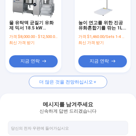
우리에 대하여
공장 여행
물 유탁액 균질기 유화
높이 연고를 위한 진공
제 믹서 18.5 kW
유화혼합기를 깎는 1L
품질 관리
63rpm
다른 머리들
가격:
$8,000.00 - $12,500.00/Sets
가격:
$1,460.00/Sets 1-4 Sets
최신 가격 받기
최신 가격 받기
연락주세요
인용문을 요구하세요
지금 연락
지금 연락
더 많은 것을 전망하십시오
화장품 유화제 믹서
균질기 유화제 믹서
메시지를 남겨주세요
신속하게 답변 드리겠습니다
실험실 유화제 믹서
액제혼합기 기계