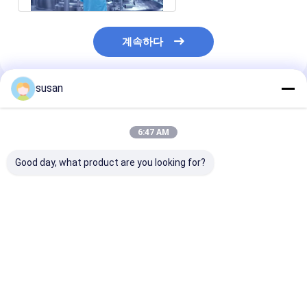
계속하다
susan
추천된 제품
6:47 AM
Good day, what product are you looking for?
화장품을 위한 방폭 진
탱크에게 탱크를 섞는
미용 크림 로션과
공 유화제 혼합기
60rpm 액체 세제를 섞
품을 위한 150L
어서 만들어 주는
믹싱 탱크
20000L 비누 화장품
최고의 가격
최고의 가격
최고의 