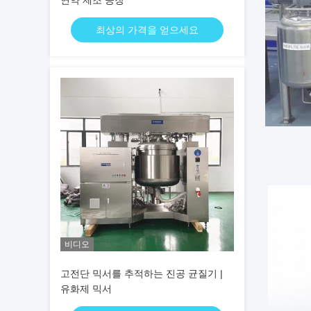
연약 제조 공장
최상의 가격을 얻으세요
비디오
고전단 믹서를 추적하는 진공 균질기 |
유화제 믹서