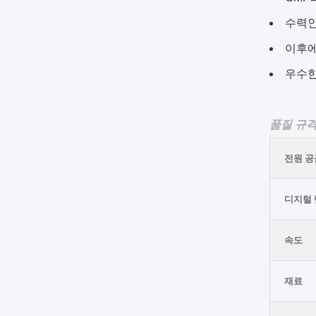
수력인
이후에
우수한
품질 규
전원 
디지털
속도
재료