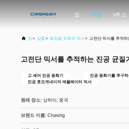
집
제품
VR 쇼
집
>
상품
>
화장품 유화제 믹서
>
고전단 믹서를 추적하는
고전단 믹서를 추적하는 진공 균질기
고 셰어 진공 동화기
진공 동화기를 추구하
진공 호모게네이저 에뮬레이터 믹서
원래 장소:
상하이, 중국
브랜드 이름:
Chasing