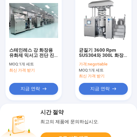
스테인레스 강 화장용
균질기 3600 Rpm
유화제 믹서고 전단 진
SUS304와 300L 화장
공 화장용 균질화 혼화
용 유화제 믹서
MOQ:
1개 세트
가격:
negotiable
기
최신 가격 받기
MOQ:
1개 세트
최신 가격 받기
지금 연락
지금 연락
시간 절약
최고의 제품에 문의하십시오.