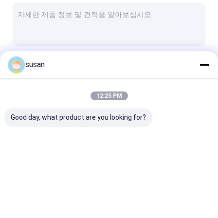
치약 성형기
화장용 믹싱 탱크
제약 가공기
계속하다
susan
향기 성형기
CIP SIP 시스템
12:25 PM
우리의 카테고리
튜브 충진 기계 실링
Good day, what product are you looking for?
수신 전용 수도 시설 기계
자동 병 충전기
제약 저장 탱크
화장품 유화제 믹서
균질기 유화제 믹서
실험실 유화제 
허브 오일 채광 설비