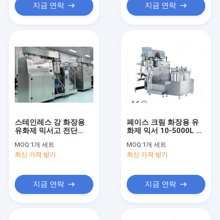
지금 연락
지금 연락
스테인레스 강 화장용
페이스 크림 화장용 유
유화제 믹서고 전단
화제 믹서 10-5000L 글
5000L 진공 균질화 혼
로잉 피부 진공 성형기
MOQ:
1개 세트
MOQ:
1개 세트
화기
최신 가격 받기
최신 가격 받기
지금 연락
지금 연락