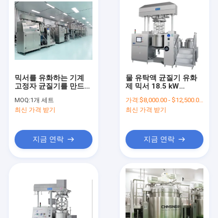
믹서를 유화하는 기계
물 유탁액 균질기 유화
고정자 균질기를 만드는
제 믹서 18.5 kW
5000L 페이스 크림 진
63rpm
MOQ:
1개 세트
가격:
$8,000.00 - $12,500.00/Sets
공
최신 가격 받기
최신 가격 받기
지금 연락
지금 연락
집
제품
VR 쇼