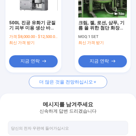
우리에 대하여
공장 여행
500L 진공 유화기 균질
크림, 젤, 로션, 샴푸, 기
기 피부 미용 생산 바디
름 을 위한 첨단 화장품
품질 관리
로션
혼합 장비
가격:
$8,000.00 - $12,500.00/Sets
MOQ:
1 SET
최신 가격 받기
최신 가격 받기
연락주세요
인용문을 요구하세요
지금 연락
지금 연락
더 많은 것을 전망하십시오
화장품 유화제 믹서
균질기 유화제 믹서
메시지를 남겨주세요
신속하게 답변 드리겠습니다
실험실 유화제 믹서
액제혼합기 기계