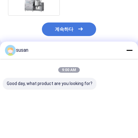
계속하다
susan
추천된 제품
9:00 AM
Good day, what product are you looking for?
색상 화장품용 진공 에
피부 및 헤어 케어 포뮬
고전단 믹서를 
뮬러제 ️ 파운데이션, BB
레이션용 고성능 진공
진공 균질기 | 유
크림 및 립 바램에 이상
에뮬레이터
서
적입니다
최고의 가격
최고의 가격
최고의 