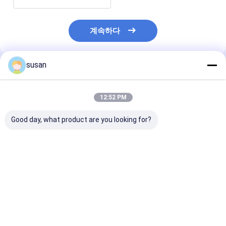
계속하다
susan
추천된 제품
12:52 PM
Good day, what product are you looking for?
SS316L 인라인 균질화
분산 균질화기 유화제
고 전단 진공 균
기 유화제 믹서 젤 화장
믹서 진공 DSZL 인라인
화기 바닥 액체 S
용 균질화기 믹서
유화제 믹서
형기 미용 크림
최고의 가격
최고의 가격
최고의 