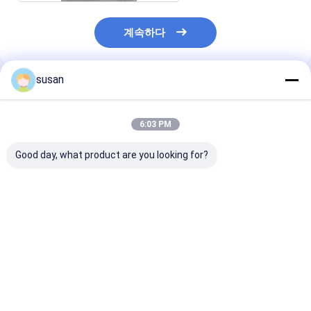
계속하다
susan
추천된 제품
6:03 PM
Good day, what product are you looking for?
액체 세제 믹서를 부수
기계 접시 세척을 섞는
SUS316 액제
는 12L 액제혼합기 기
65rpm 3600L 액체 세
계 2000L을 
계 화장용 분쇄기
제 믹서 액체 화학물질
는 Soap
최고의 가격
최고의 가격
최고의 