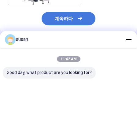
계속하다
susan
추천된 제품
11:42 AM
Good day, what product are you looking for?
제약 실험실 유화제 믹
DSZL-10 실험실 유화
연고 실험실 유화
서 화장용 10L 작은 균
제 믹서 10L 화장용 진
서 진공 유동적 
질기 기계
공 균질기 크림 믹서
고 전단 로션 제
최고의 가격
최고의 가격
최고의 