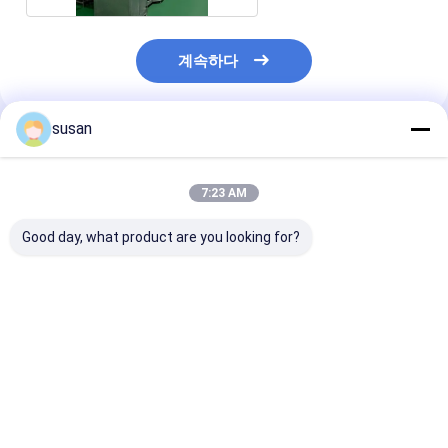
계속하다
susan
추천된 제품
7:23 AM
Good day, what product are you looking for?
알로에 치약을 위한
치약 성형기 고속분산기
혼합 시스템과 함
700L 진공 균질기 치약
와 고전단 믹서
단 치약 제조 장
성형기
최고의 가격
최고의 가격
최고의 